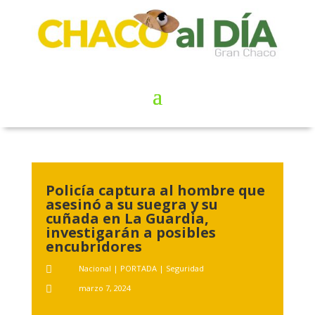
Policía captura al hombre que
asesinó a su suegra y su
cuñada en La Guardia,
investigarán a posibles
encubridores
Nacional
|
PORTADA
|
Seguridad

marzo 7, 2024
