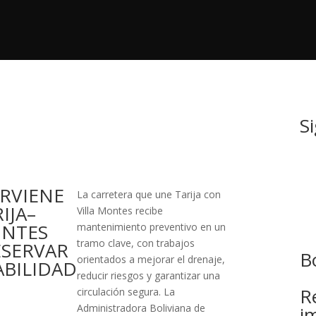
S
ERVIENE
La carretera que une Tarija con
IJA–
Villa Montes recibe
ONTES
mantenimiento preventivo en un
tramo clave, con trabajos
ESERVAR
B
orientados a mejorar el drenaje,
ABILIDAD
reducir riesgos y garantizar una
R
circulación segura. La
Administradora Boliviana de
i