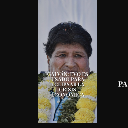
GALVÁN: EVO ES
USADO PARA
PA
ECLIPSAR LA
CRISIS
ECONÓMICA