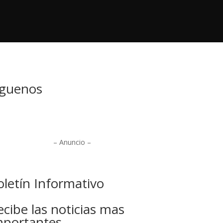
iguenos
– Anuncio –
oletín Informativo
ecibe las noticias mas
mportantes