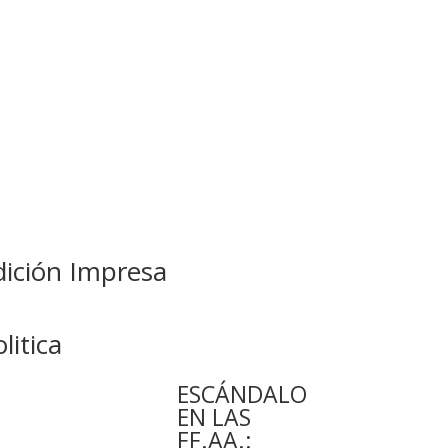
dición Impresa
litica
ESCÁNDALO
EN LAS
FF.AA.: