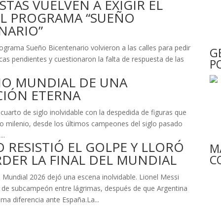
STAS VUELVEN A EXIGIR EL
L PROGRAMA “SUEÑO
NARIO”
rograma Sueño Bicentenario volvieron a las calles para pedir
G
as pendientes y cuestionaron la falta de respuesta de las
P
MO MUNDIAL DE UNA
CIÓN ETERNA
 cuarto de siglo inolvidable con la despedida de figuras que
o milenio, desde los últimos campeones del siglo pasado
..
O RESISTIÓ EL GOLPE Y LLORÓ
M
RDER LA FINAL DEL MUNDIAL
C
 Mundial 2026 dejó una escena inolvidable. Lionel Messi
la de subcampeón entre lágrimas, después de que Argentina
ima diferencia ante España.La...