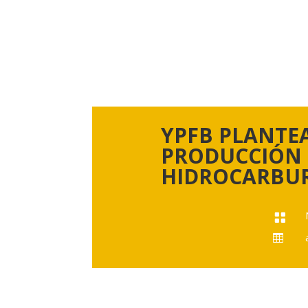
YPFB PLANTE
PRODUCCIÓN 
HIDROCARBU

