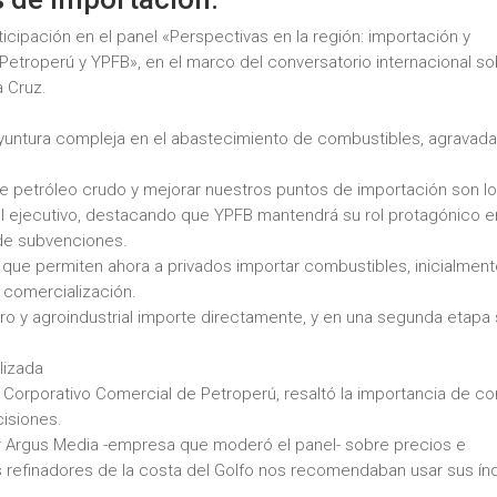
ticipación en el panel «Perspectivas en la región: importación y
Petroperú y YPFB», en el marco del conversatorio internacional s
 Cruz.
oyuntura compleja en el abastecimiento de combustibles, agravada
de petróleo crudo y mejorar nuestros puntos de importación son l
ó el ejecutivo, destacando que YPFB mantendrá su rol protagónico e
de subvenciones.
 que permiten ahora a privados importar combustibles, inicialment
 comercialización.
ro y agroindustrial importe directamente, y en una segunda etapa
lizada
 Corporativo Comercial de Petroperú, resaltó la importancia de co
cisiones.
or Argus Media -empresa que moderó el panel- sobre precios e
los refinadores de la costa del Golfo nos recomendaban usar sus ín