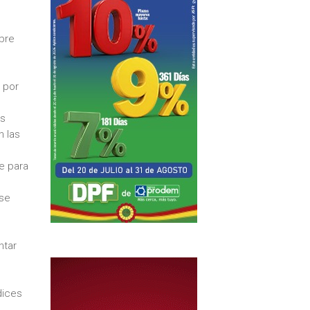
obre
 por
os
n las
e para
 se
ntar
dices