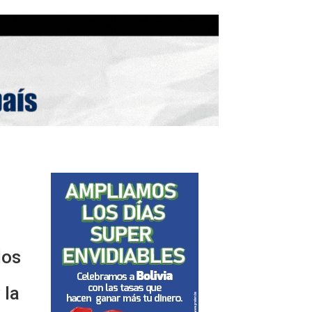
los
 la