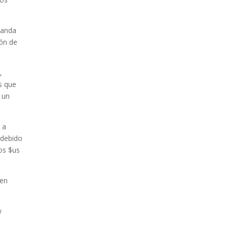
manda
ión de
,
s que
 un
 a
 debido
nos $us
 en
y