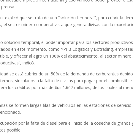
 prensa.
, explicó que se trata de una “solución temporal”, para cubrir la de
s, el sector minero cooperativista que genera divisas con la exportac
lución temporal, el poder importar para los sectores productivos
ntados en este momento, como YPFB Logistics y Botrading, empresa
ble, y ofrecer al agro un 100% del abastecimiento, al sector minero,
ductivas”, indicó.
lidad se está cubriendo un 50% de la demanda de carburantes debido
nternos, vinculados a la falta de divisas para pagar por el combustible
ibera los créditos por más de $us 1.667 millones, de los cuales al me
as se formen largas filas de vehículos en las estaciones de servicio
vencionado.
upación por la falta de diésel para el inicio de la cosecha de granos 
es posible.