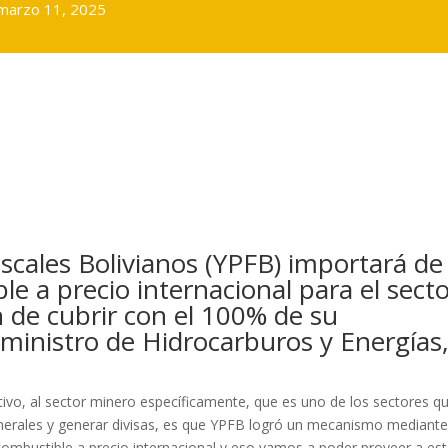
marzo 11, 2025
iscales Bolivianos (YPFB) importará de
e a precio internacional para el sect
n de cubrir con el 100% de su
 ministro de Hidrocarburos y Energías
ctivo, al sector minero específicamente, que es uno de los sectores q
erales y generar divisas, es que YPFB logró un mecanismo mediante
e combustible a precio internacional y eso vamos a poder proveer a es