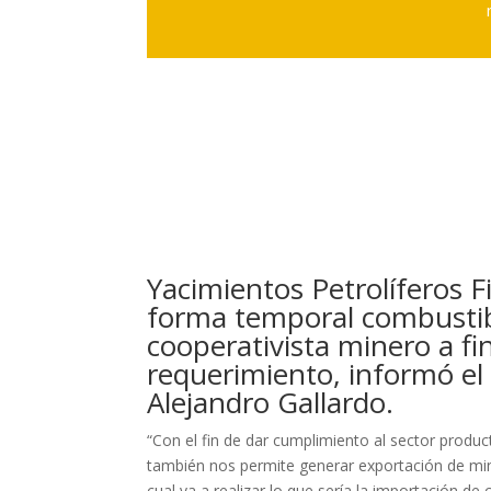
Yacimientos Petrolíferos F
forma temporal combustibl
cooperativista minero a fi
requerimiento, informó el
Alejandro Gallardo.
“Con el fin de dar cumplimiento al sector produ
también nos permite generar exportación de min
cual va a realizar lo que sería la importación d