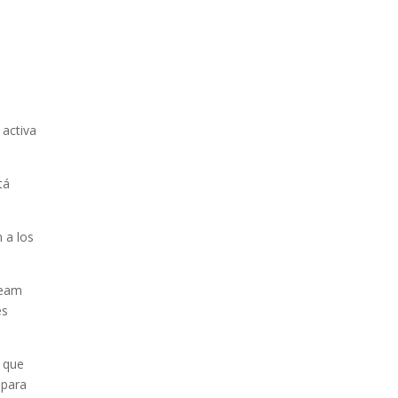
 activa
tá
 a los
ream
és
o que
 para