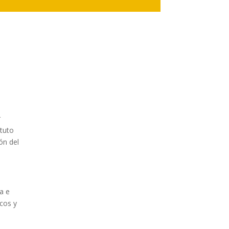
r
ituto
ón del
a e
icos y