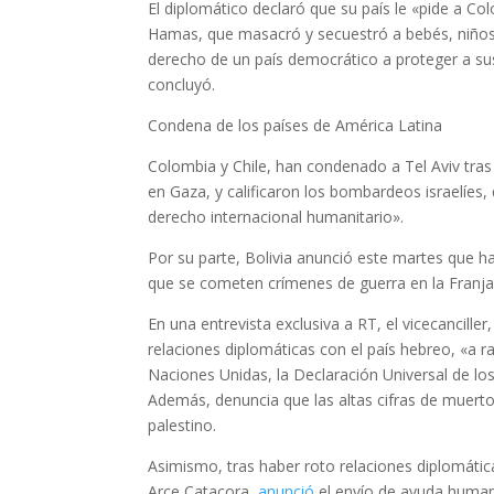
El diplomático declaró que su país le «pide a Co
Hamas, que masacró y secuestró a bebés, niños,
derecho de un país democrático a proteger a sus
concluyó.
Condena de los países de América Latina
Colombia y Chile, han condenado a Tel Aviv tras
en Gaza, y calificaron los bombardeos israelíes,
derecho internacional humanitario».
Por su parte, Bolivia anunció este martes que ha
que se cometen crímenes de guerra en la Franja 
En una entrevista exclusiva a RT, el vicecancill
relaciones diplomáticas con el país hebreo, «a r
Naciones Unidas, la Declaración Universal de lo
Además, denuncia que las altas cifras de muert
palestino.
Asimismo, tras haber roto relaciones diplomática
Arce Catacora,
anunció
el envío de ayuda humanit