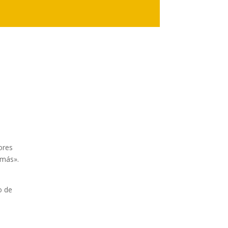
ores
amás».
o de