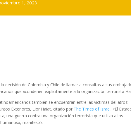
noviembre 1, 2023
a la decisión de Colombia y Chile de llamar a consultas a sus embajad
ericanos que «condenen explícitamente a la organización terrorista H
atinoamericanos también se encuentran entre las víctimas del atroz
ntos Exteriores, Lior Haiat, citado por
The Times of Israel
. «El Estad
ta; una guerra contra una organización terrorista que utiliza a los
 humanos», manifestó.