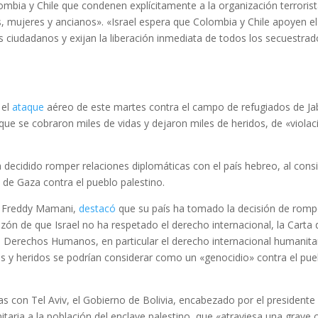
lombia y Chile que condenen explícitamente a la organización terroris
 mujeres y ancianos». «Israel espera que Colombia y Chile apoyen el
 ciudadanos y exijan la liberación inmediata de todos los secuestrad
 el
ataque
aéreo de este martes contra el campo de refugiados de Jab
 que se cobraron miles de vidas y dejaron miles de heridos, de «violac
 decidido romper relaciones diplomáticas con el país hebreo, al cons
de Gaza contra el pueblo palestino.
er, Freddy Mamani,
destacó
que su país ha tomado la decisión de romp
azón de que Israel no ha respetado el derecho internacional, la Carta 
s Derechos Humanos, en particular el derecho internacional humanitar
os y heridos se podrían considerar como un «genocidio» contra el pue
s con Tel Aviv, el Gobierno de Bolivia, encabezado por el presidente
aria a la población del enclave palestino, que «atraviesa una grave c