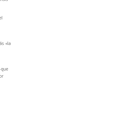
el
ás «la
 –que
or