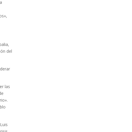
ta
os»,
alia,
ión del
iderar
er las
de
io».
blo
 Luis
risis