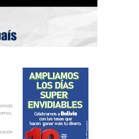
período
verso,
bución