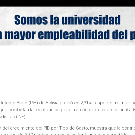
nterno Bruto (PIB) de Bolivia creció en 2,31% respecto a similar 
que posibilitan la reactivación pese a un contexto internacional ad
dística (INE).
 del crecimiento del PIB por Tipo de Gasto, muestra que la contri
 un valor de 6,57 puntos porcentuales (pp), que contrarrestó la