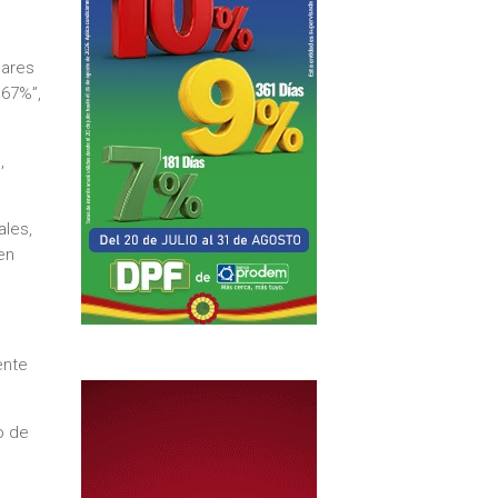
gares
,67%”,
,
ales,
en
ente
o de