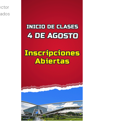
ector
urados