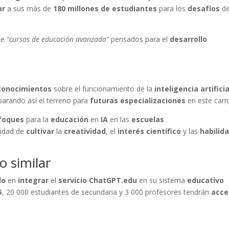
ar
a sus más de
180 millones de estudiantes
para los
desafíos
de
de
“cursos de educación avanzada”
pensados para el
desarrollo
conocimientos
sobre el funcionamiento de la
inteligencia artificia
eparando así el terreno para
futuras especializaciones
en este cam
nfoques
para la
educación
en
IA
en las
escuelas
sidad de
cultivar
la
creatividad
, el
interés científico
y las
habilid
o similar
do
en
integrar
el
servicio ChatGPT.edu
en su sistema
educativo
5
, 20 000 estudiantes de secundaria y 3 000 profesores tendrán
acce