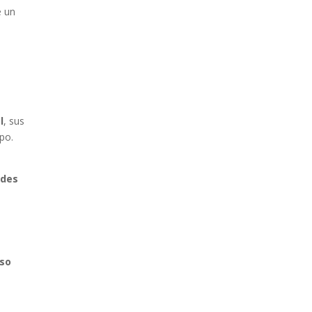
 un
l
, sus
po.
ades
so