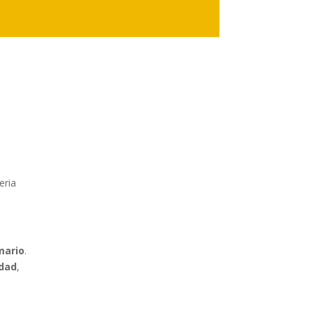
eria
imario
.
dad
,