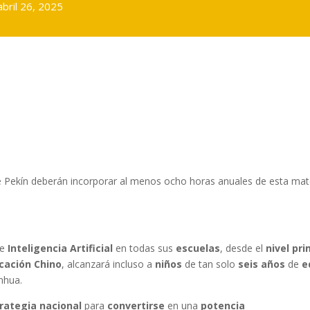
abril 26, 2025
e Pekín deberán incorporar al menos ocho horas anuales de esta mat
e
Inteligencia Artificial
en todas sus
escuelas
, desde el
nivel pr
ucación Chino
, alcanzará incluso a
niños
de tan solo
seis años
de
e
inhua.
rategia nacional
para
convertirse
en una
potencia