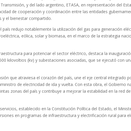
Transmisión, y del lado argentino, ETASA, en representación del Est
pacidad de cooperación y coordinación entre las entidades gubername
 y el bienestar compartido.
l país redujo notablemente la utilización del gas para generación eléc
oeléctrica, eólica, solar y biomasa, en el marco de la estrategia naci
aestructura para potenciar el sector eléctrico, destaca la inauguraci
00 kilovoltios (kv) y subestaciones asociadas, que se ejecutó con un
sión que atraviesa el corazón del país, une el eje central integrado p
inistro de electricidad de ida y vuelta. Con esta obra, el Gobierno n
tintas zonas del país y contribuye a mejorar la estabilidad en la red de
ervicios, establecido en la Constitución Política del Estado, el Minist
iones en programas de infraestructura y electrificación rural para el