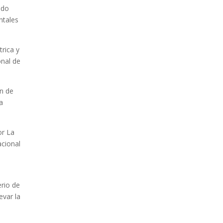
ado
ntales
trica y
onal de
ón de
a
or La
acional
erio de
evar la