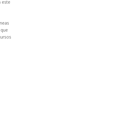
n este
íneas
, que
cursos