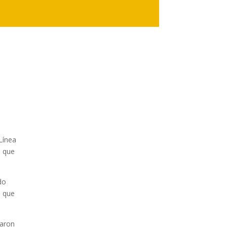
 Línea
, que
do
o que
raron