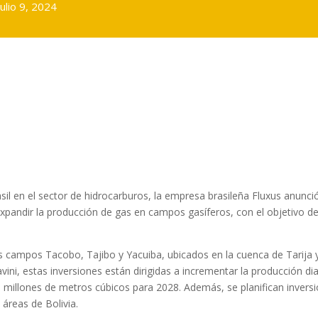
julio 9, 2024
sil en el sector de hidrocarburos, la empresa brasileña Fluxus anunci
expandir la producción de gas en campos gasíferos, con el objetivo d
los campos Tacobo, Tajibo y Yacuiba, ubicados en la cuenca de Tarija y
ini, estas inversiones están dirigidas a incrementar la producción dia
1 millones de metros cúbicos para 2028. Además, se planifican invers
áreas de Bolivia.