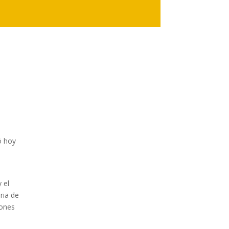
ó hoy
e
 el
ria de
iones