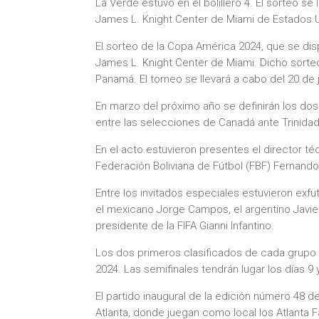
La Verde estuvo en el bolillero 4. El sorteo s
James L. Knight Center de Miami de Estados 
El sorteo de la Copa América 2024, que se di
James L. Knight Center de Miami. Dicho sorteo
Panamá. El torneo se llevará a cabo del 20 de ju
En marzo del próximo año se definirán los do
entre las selecciones de Canadá ante Trinidad
En el acto estuvieron presentes el director té
Federación Boliviana de Fútbol (FBF) Fernando
Entre los invitados especiales estuvieron exf
el mexicano Jorge Campos, el argentino Javier 
presidente de la FIFA Gianni Infantino.
Los dos primeros clasificados de cada grupo av
2024. Las semifinales tendrán lugar los días 9 y 
El partido inaugural de la edición número 48
Atlanta, donde juegan como local los Atlanta Fa