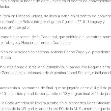
e llevó a cabo la noche de este jueves en el centro de convencione
Unidos
sputará en Estados Unidos, se llevó a cabo en el centro de conven
 deparó que Bolivia integre el grupo C junto a EEUU, Uruguay y
nio al 14 de julio
s cupos que restan de la Concacaf, que saldrán de los enfrentami
 y Tobago; y Honduras frente a Costa Rica.
cnico de la selección nacional Antonio Carlos Zago y el presidente
 Costa.
utbolistas como el brasileño Ronaldinho, el paraguayo Roque Santa 
Zanetti, el seleccionador de Argentina Lionel Scaloni, e incluso e
anzarán a los cuartos de final, que se jugarán entre el 4 y 6 de ju
10, el partido por el tercer puesto el 13 y la gran final el 14 de juli
 de la Copa América se llevará a cabo en el Mercedes-Benz Stadium
lcons de la NFL y el Atlanta United FC de la MLS.; mientras que la f