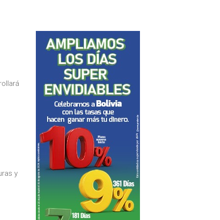
ollará
uras y