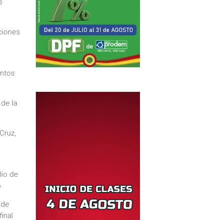
s
ciones
entos
 de la
Cruz,
l
lio de
o.
 de
inal