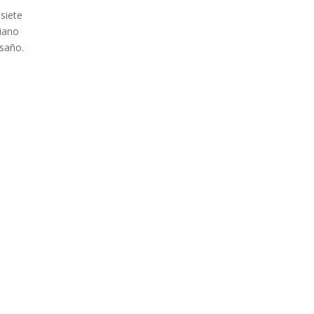
 siete
niano
esaño.