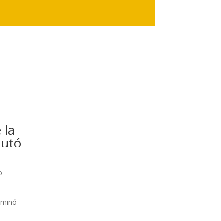
 la
putó
o
erminó