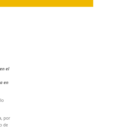
en el
ta en
elo
a, por
po de