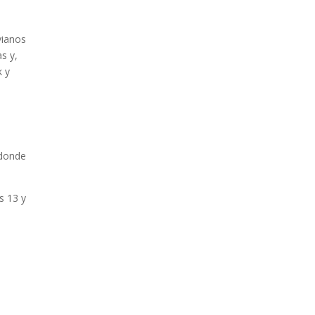
vianos
s y,
k y
,
 donde
s 13 y