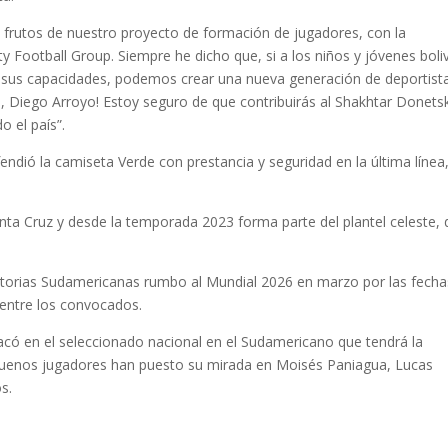
frutos de nuestro proyecto de formación de jugadores, con la
 Football Group. Siempre he dicho que, si a los niños y jóvenes boli
e sus capacidades, podemos crear una nueva generación de deportista
s, Diego Arroyo! Estoy seguro de que contribuirás al Shakhtar Donets
o el país”.
ndió la camiseta Verde con prestancia y seguridad en la última línea
nta Cruz y desde la temporada 2023 forma parte del plantel celeste,
natorias Sudamericanas rumbo al Mundial 2026 en marzo por las fecha
o entre los convocados.
acó en el seleccionado nacional en el Sudamericano que tendrá la
e buenos jugadores han puesto su mirada en Moisés Paniagua, Lucas
s.