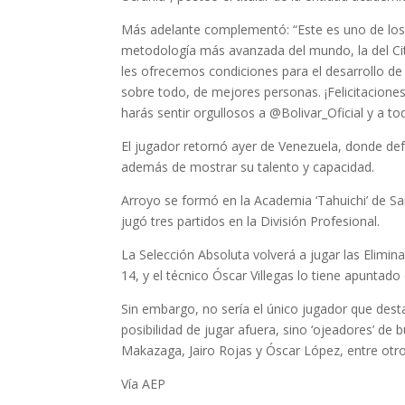
Más adelante complementó: “Este es uno de los 
metodología más avanzada del mundo, la del City
les ofrecemos condiciones para el desarrollo d
sobre todo, de mejores personas. ¡Felicitacione
harás sentir orgullosos a @Bolivar_Oficial y a tod
El jugador retornó ayer de Venezuela, donde defe
además de mostrar su talento y capacidad.
Arroyo se formó en la Academia ‘Tahuichi’ de Sa
jugó tres partidos en la División Profesional.
La Selección Absoluta volverá a jugar las Elimi
14, y el técnico Óscar Villegas lo tiene apuntad
Sin embargo, no sería el único jugador que dest
posibilidad de jugar afuera, sino ‘ojeadores’ d
Makazaga, Jairo Rojas y Óscar López, entre otro
Vía AEP