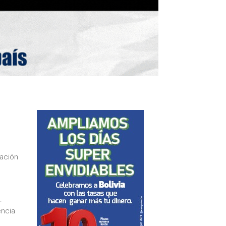
tación
.
encia