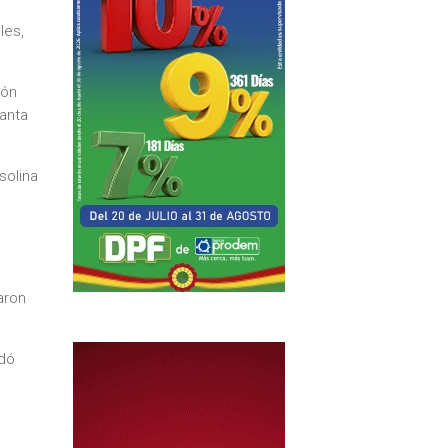
les,
ión
anta
solina
aron
adó