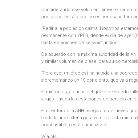
Considerando ese volumen, Jiménez reiteró qu
por lo que insistió que no es necesario formar 
“Pedir a la población calma. Nosotros estamos
permanente con YPFB, desde el día de ayer (m
hasta estaciones de servicio”, indicó.
De acuerdo con la máxima autoridad de la ANH, 
y similar volumen de diésel para su comerciali
“Pero ayer (miércoles) ha habido una sobrede
incrementando un 10 por ciento, que va a regu
El miércoles, a causa del golpe de Estado fall
largas filas en las estaciones de servicio en b
El director de la ANH aseguró este jueves que 
hasta la urbe alteña para verificar esta misma
combustibles está garantizado.
V{ia ABI