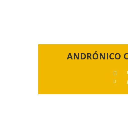
ANDRÓNICO C

