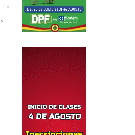
 vamos
es