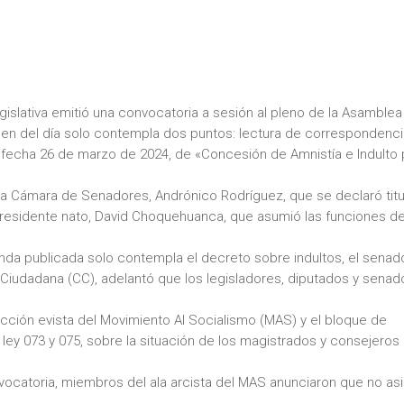
gislativa emitió una convocatoria a sesión al pleno de la Asamblea
orden del día solo contempla dos puntos: lectura de correspondenci
e fecha 26 de marzo de 2024, de «Concesión de Amnistía e Indulto 
la Cámara de Senadores, Andrónico Rodríguez, que se declaró titu
 presidente nato, David Choquehuanca, que asumió las funciones de
enda publicada solo contempla el decreto sobre indultos, el senad
Ciudadana (CC), adelantó que los legisladores, diputados y senad
acción evista del Movimiento Al Socialismo (MAS) y el bloque de
 ley 073 y 075, sobre la situación de los magistrados y consejeros
catoria, miembros del ala arcista del MAS anunciaron que no asi