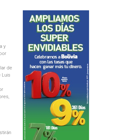
a y
por
lar de
 Luis
or
ores,
stirán