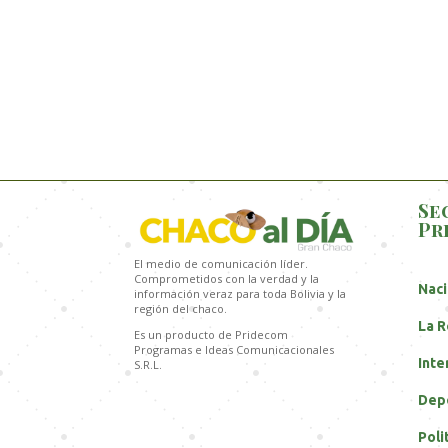
Se
Pr
El medio de comunicación líder.
Comprometidos con la verdad y la
Naci
información veraz para toda Bolivia y la
región del chaco.
La R
Es un producto de Pridecom
Programas e Ideas Comunicacionales
Inte
S.R.L.
Dep
Poli